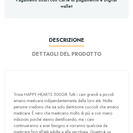
Pagamenti sicuri con Carte di pagamento e Digital
wallet
DESCRIZIONE
DETTAGLI DEL PRODOTTO
Trixie HAPPY HEARTS 500GR Tutti i cani grandi e piccoli
amano masticare indipendentemente dalla loro età. Molte
persone credono che sia solo dentizione cuccioli che amano
masticare. È vero che masticano molto di più e con meno
inibizioni poiché stanno dentificando, ma i cani
continueranno a aver bisogno e vorranno qualcosa da
masticare fino all'età adulta e alla vecchiaia. Questo è un