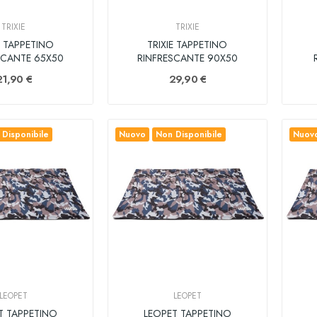
TRIXIE
TRIXIE
E TAPPETINO
TRIXIE TAPPETINO
SCANTE 65X50
RINFRESCANTE 90X50
21,90 €
29,90 €
Disponibile
Nuovo
Non Disponibile
Nuov
LEOPET
LEOPET
T TAPPETINO
LEOPET TAPPETINO