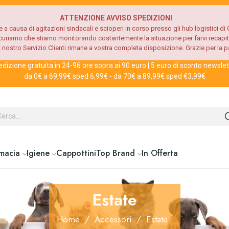
ATTENZIONE AVVISO SPEDIZIONI
 a causa di agitazioni sindacali e scioperi in corso presso gli hub logistici di 
curiamo che stiamo monitorando costantemente la situazione per farvi recapita
 il nostro Servizio Clienti rimane a vostra completa disposizione. Grazie per la
dizione gratuita in 24-96 ore sopra ai 90 euro | 5 euro di sconto newslet
da 0€ a 69,99€ sped 6,99€ - da 70€ a 89,99€ sped €3,99€
macia
Igiene
Cappottini
Top Brand
In Offerta
Estate
Home
Accessori
Estate