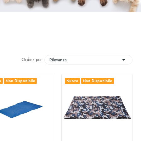

Ordina per:
Rilevanza
o
Non Disponibile
Nuovo
Non Disponibile