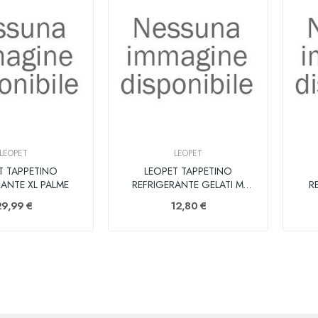
LEOPET
LEOPET
T TAPPETINO
LEOPET TAPPETINO
RANTE XL PALME
REFRIGERANTE GELATI M
R
65X50
29,99 €
12,80 €