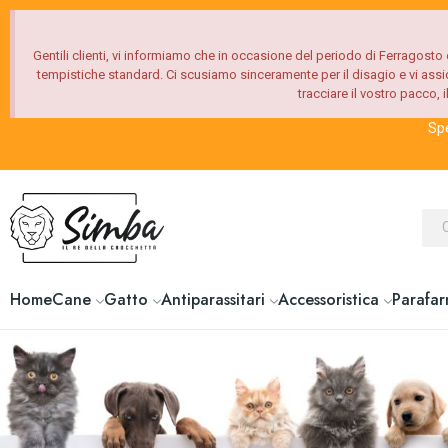
Gentili clienti, vi informiamo che in occasione del periodo di Ferragosto e
tempistiche standard. Ci scusiamo sinceramente per il disagio e vi assi
tracciare il vostro pacco,
Spe
Home
Cane
Gatto
Antiparassitari
Accessoristica
Parafar