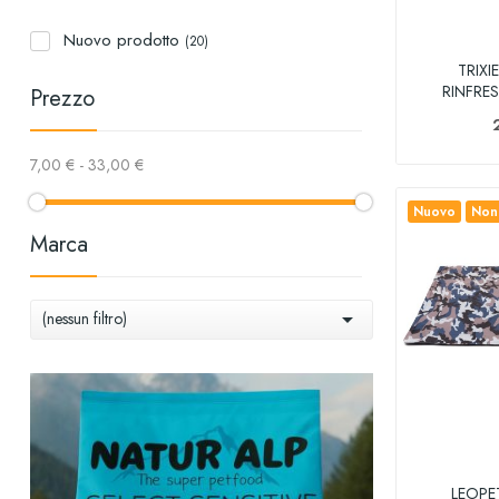
Nuovo prodotto
(20)
TRIXI
RINFRE
Prezzo
7,00 € - 33,00 €
Nuovo
Non 
Marca

(nessun filtro)
LEOPE