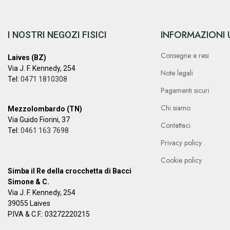
INFORMAZIONI U
I NOSTRI NEGOZI FISICI
Consegne e resi
Laives (BZ)
Via J. F. Kennedy, 254
Note legali
Tel:
0471 1810308
Pagamenti sicuri
Chi siamo
Mezzolombardo (TN)
Via Guido Fiorini, 37
Contattaci
Tel:
0461 163 7698
Privacy policy
Cookie policy
Simba il Re della crocchetta di Bacci
Simone & C.
Via J. F. Kennedy, 254
39055 Laives
P.IVA & C.F.: 03272220215