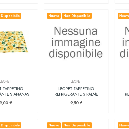
Disponibile
Nuovo
Non Disponibile
Nuov
LEOPET
LEOPET
T TAPPETINO
LEOPET TAPPETINO
ANTE S ANANAS
REFRIGERANTE S PALME
R
9,00 €
9,50 €
Disponibile
Nuovo
Non Disponibile
Nuov