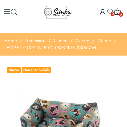
0
0
Home
Accessori
Cucce
Cucce
Cucce
LEOPET CUCCIA RODI OXFORD 70X85CM
Nuovo
Non Disponibile