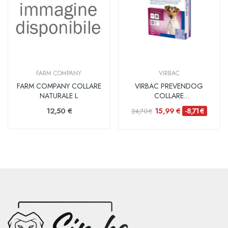
FARM COMPANY
VIRBAC
FARM COMPANY COLLARE
VIRBAC PREVENDOG
NATURALE L
COLLARE
ANTIPARASSITARIO
12,50 €
15,99 €
-8,71 €
24,70 €
SOTTO...