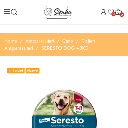
0
0
Home
Antiparassitari
Cane
Collari
Antiparassitari
SERESTO DOG +8KG
In Saldo!
Nuovo