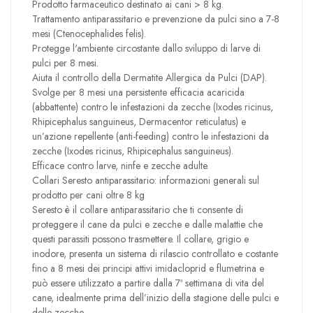
Prodotto farmaceutico destinato ai cani > 8 kg.
Trattamento antiparassitario e prevenzione da pulci sino a 7-8
mesi (Ctenocephalides felis).
Protegge l'ambiente circostante dallo sviluppo di larve di
pulci per 8 mesi.
Aiuta il controllo della Dermatite Allergica da Pulci (DAP).
Svolge per 8 mesi una persistente efficacia acaricida
(abbattente) contro le infestazioni da zecche (Ixodes ricinus,
Rhipicephalus sanguineus, Dermacentor reticulatus) e
un’azione repellente (anti-feeding) contro le infestazioni da
zecche (Ixodes ricinus, Rhipicephalus sanguineus).
Efficace contro larve, ninfe e zecche adulte.
Collari Seresto antiparassitario: informazioni generali sul
prodotto per cani oltre 8 kg
Seresto è il collare antiparassitario che ti consente di
proteggere il cane da pulci e zecche e dalle malattie che
questi parassiti possono trasmettere. Il collare, grigio e
inodore, presenta un sistema di rilascio controllato e costante
fino a 8 mesi dei principi attivi imidacloprid e flumetrina e
può essere utilizzato a partire dalla 7ª settimana di vita del
cane, idealmente prima dell’inizio della stagione delle pulci e
delle zecche.