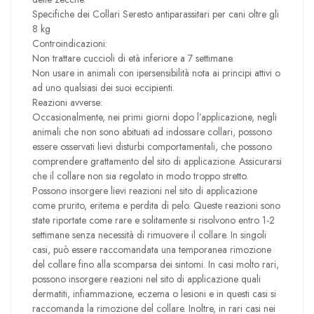
Specifiche dei Collari Seresto antiparassitari per cani oltre gli
8 kg
Controindicazioni:
Non trattare cuccioli di età inferiore a 7 settimane.
Non usare in animali con ipersensibilità nota ai principi attivi o
ad uno qualsiasi dei suoi eccipienti.
Reazioni avverse:
Occasionalmente, nei primi giorni dopo l’applicazione, negli
animali che non sono abituati ad indossare collari, possono
essere osservati lievi disturbi comportamentali, che possono
comprendere grattamento del sito di applicazione. Assicurarsi
che il collare non sia regolato in modo troppo stretto.
Possono insorgere lievi reazioni nel sito di applicazione
come prurito, eritema e perdita di pelo. Queste reazioni sono
state riportate come rare e solitamente si risolvono entro 1-2
settimane senza necessità di rimuovere il collare. In singoli
casi, può essere raccomandata una temporanea rimozione
del collare fino alla scomparsa dei sintomi. In casi molto rari,
possono insorgere reazioni nel sito di applicazione quali
dermatiti, infiammazione, eczema o lesioni e in questi casi si
raccomanda la rimozione del collare. Inoltre, in rari casi nei